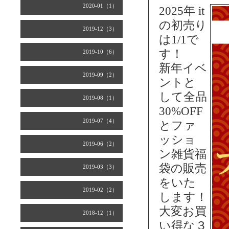
2020-01（1）
2025年 it
の初売り
2019-12（3）
は1/1で
す！
2019-10（6）
新年イベ
2019-09（2）
ントと
して全品
2019-08（1）
30%OFF
2019-07（4）
とファ
ッショ
2019-06（2）
ン雑貨福
袋の販売
2019-03（3）
をいた
2019-02（2）
します！
大変お買
2018-12（1）
い得な３