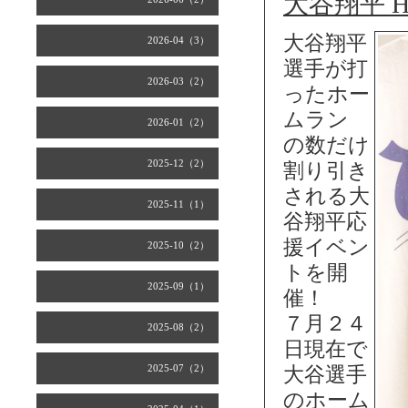
大谷翔平 H
大谷翔平
2026-04（3）
選手が打
2026-03（2）
ったホー
ムラン
2026-01（2）
の数だけ
2025-12（2）
割り引き
される大
2025-11（1）
谷翔平応
援イベン
2025-10（2）
トを開
2025-09（1）
催！
７月２４
2025-08（2）
日現在で
2025-07（2）
大谷選手
のホーム