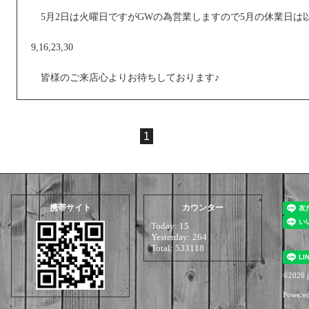
5月2日は火曜日ですがGWの為営業しますので5月の休業日は
9,16,23,30
皆様のご来店心よりお待ちしております♪
1
携帯サイト
カウンター
Today:
15
Yesterday:
264
Total:
533118
©2026
i
Powere