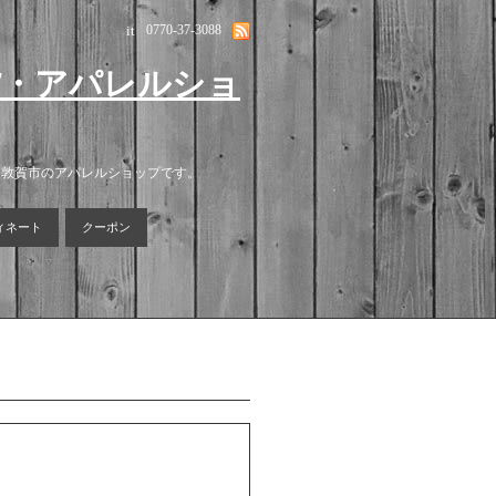
it
0770-37-3088
貨・アパレルショ
る敦賀市のアパレルショップです。
ィネート
クーポン