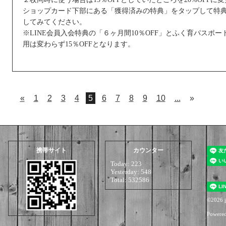
ショップカード下部にある「獲得済みの特典」をタップして特
してみてください。
※LINE会員入会特典の「６ヶ月間10％OFF」とふく育パスポー
用は変わらず15％OFFとなります。
«
1
2
3
4
5
6
7
8
9
10
...
»
携帯サイト
カウンター
Today:
223
Yesterday:
548
Total:
532586
©2026
i
Powere