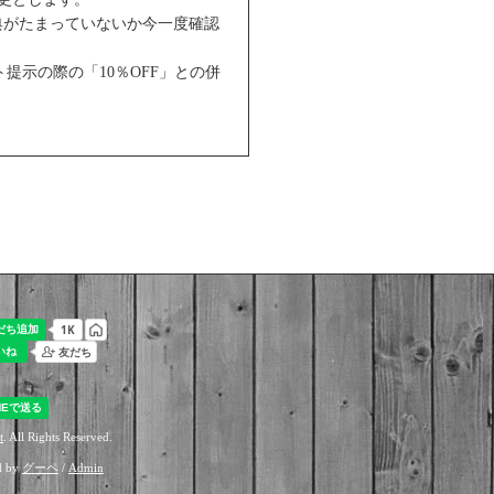
典がたまっていないか今一度確認
ト提示の際の「10％OFF」との併
t
. All Rights Reserved.
d by
グーペ
/
Admin