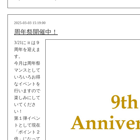
2025-03-03 15:19:00
周年祭開催中！
3/21に it は９
周年を迎えま
す。
今月は周年祭
マンスとして
いろいろお得
なイベントを
行いますので
楽しみにして
いてくださ
い！
第１弾イベン
トとして現在
「ポイント２
倍」になって