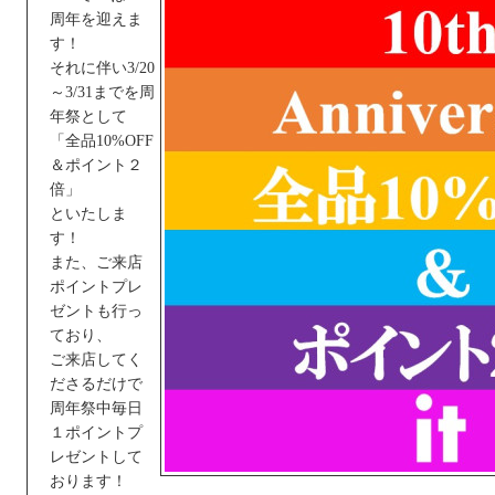
周年を迎えま
す！
それに伴い3/20
～3/31までを周
年祭として
「全品10%OFF
＆ポイント２
倍」
といたしま
す！
また、ご来店
ポイントプレ
ゼントも行っ
ており、
ご来店してく
ださるだけで
周年祭中毎日
１ポイントプ
レゼントして
おります！