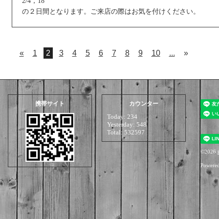
2/4，18
の２日間となります。ご来店の際はお気を付けください。
«
1
2
3
4
5
6
7
8
9
10
...
»
携帯サイト
カウンター
Today:
234
Yesterday:
548
Total:
532597
©2026
i
Powere