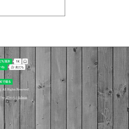
t
. All Rights Reserved.
d by
グーペ
/
Admin