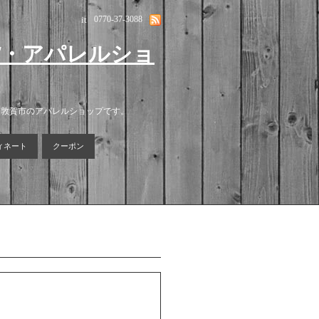
it
0770-37-3088
貨・アパレルショ
る敦賀市のアパレルショップです。
ィネート
クーポン