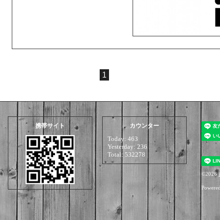
1
携帯サイト
カウンター
Today:
463
Yesterday:
236
Total:
532278
©2026
i
Powere