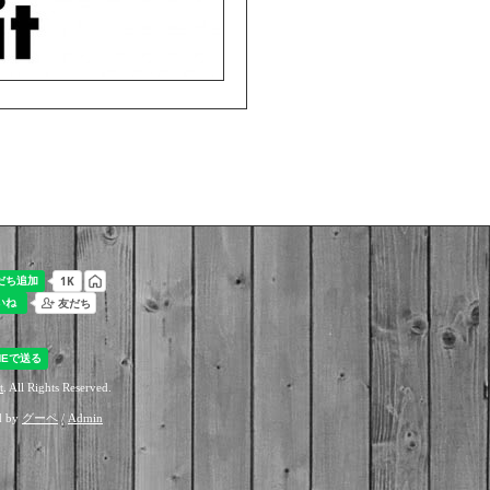
t
. All Rights Reserved.
d by
グーペ
/
Admin