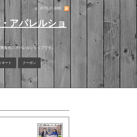
it
0770-37-3088
貨・アパレルショ
る敦賀市のアパレルショップです。
ィネート
クーポン