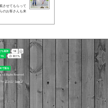
載させてもらって
からのお客さんも来
t
. All Rights Reserved.
d by
グーペ
/
Admin