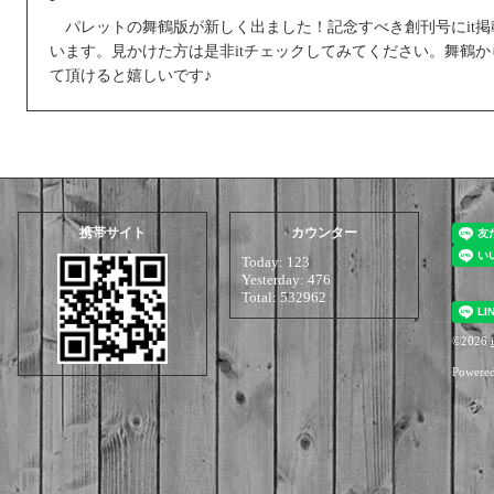
パレットの舞鶴版が新しく出ました！記念すべき創刊号にit掲
います。見かけた方は是非itチェックしてみてください。舞鶴
て頂けると嬉しいです♪
携帯サイト
カウンター
Today:
123
Yesterday:
476
Total:
532962
©2026
i
Powere