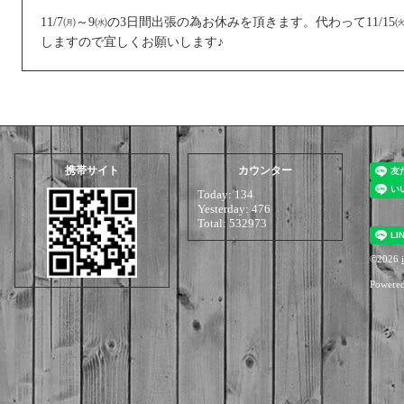
11/7㈪～9㈬の3日間出張の為お休みを頂きます。代わって11/
しますので宜しくお願いします♪
携帯サイト
カウンター
Today:
134
Yesterday:
476
Total:
532973
©2026
i
Powere