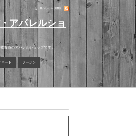
it
0770-37-3088
貨・アパレルショ
る敦賀市のアパレルショップです。
ィネート
クーポン