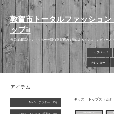
敦賀市トータルファッション
ップit
当店はMEGAドン・キホーテUNY敦賀店内１階にあるメンズ・レディー
トップページ
カレンダー
アイテム
キッズ トップス（girl
Men's アウター（15）
Men's Ｔシャツ（長袖）（9）