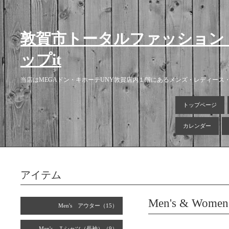
敦賀市トータルファッション
ップit
当店はMEGAドン・キホーテUNY敦賀店内１階にあるメンズ・レディー
トップページ
カレンダー
アイテム
Men's & Wo
Men's アウター（15）
Men's Ｔシャツ（長袖）（9）