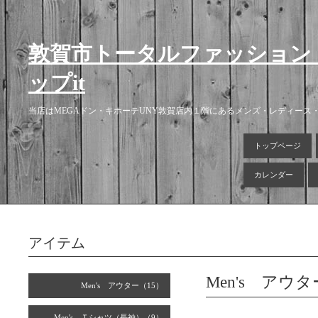
敦賀市トータルファッション
ップit
当店はMEGAドン・キホーテUNY敦賀店内１階にあるメンズ・レディー
トップページ
カレンダー
アイテム
Men's アウタ
Men's アウター（15）
Men's Ｔシャツ（長袖）（9）