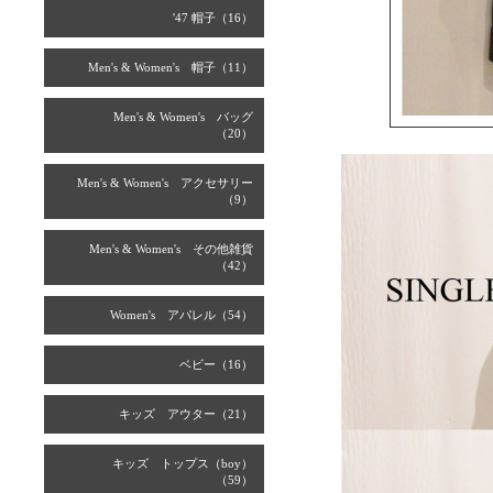
'47 帽子（16）
Men's & Women's 帽子（11）
Men's & Women's バッグ
（20）
Men's & Women's アクセサリー
（9）
Men's & Women's その他雑貨
（42）
Women's アパレル（54）
ベビー（16）
キッズ アウター（21）
キッズ トップス（boy）
（59）