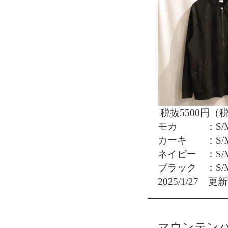
税抜5500円（税
モカ ：S/M/
カーキ ：S/M/
ネイビー ：S/M
ブラック ：
S
/
2025/1/27 更新
マウンテン