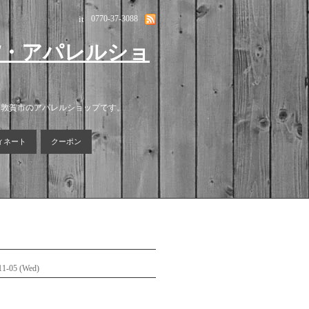
it
0770-37-3088
貨・アパレルショ
る敦賀市のアパレルショップです。
ィネート
クーポン
11-05 (Wed)