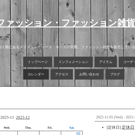
ファッション・ファッション雑
店内１階にあるメンズ・レディース・キッズの衣類、ファッション雑貨を販売してい
トップページ
インフォメーション
アイテム
コーデ
カレンダー
アクセス
お問い合わせ
ブログ
2025-11
2025-12
2025-11-05 (Wed) - 2025-
[定休日]
定休日
Wed.
Thu.
Fri.
Sat.
01