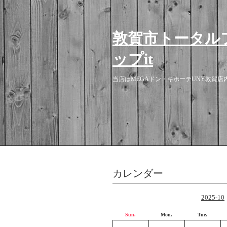
敦賀市トータル
ップit
当店はMEGAドン・キホーテUNY敦賀
カレンダー
2025-10
Sun.
Mon.
Tue.